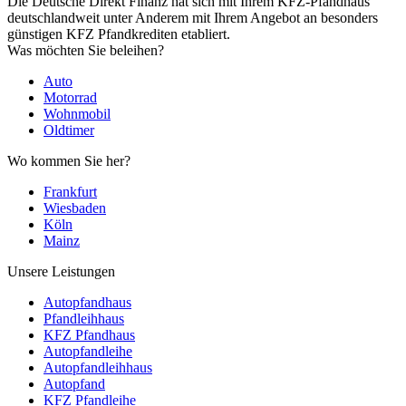
Die Deutsche Direkt Finanz hat sich mit Ihrem KFZ-Pfandhaus
deutschlandweit unter Anderem mit Ihrem Angebot an besonders
günstigen KFZ Pfandkrediten etabliert.
Was möchten Sie beleihen?
Auto
Motorrad
Wohnmobil
Oldtimer
Wo kommen Sie her?
Frankfurt
Wiesbaden
Köln
Mainz
Unsere Leistungen
Autopfandhaus
Pfandleihhaus
KFZ Pfandhaus
Autopfandleihe
Autopfandleihhaus
Autopfand
KFZ Pfandleihe